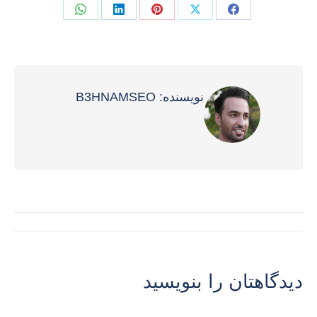
Share
Share
Share
Share
Share
on
on
on
on
on
فیسبوک
X
پینترست
لینک‌دین
واتساپ
نویسنده:
B3HNAMSEO
ناوبری
نوشته
دیدگاهتان را بنویسید