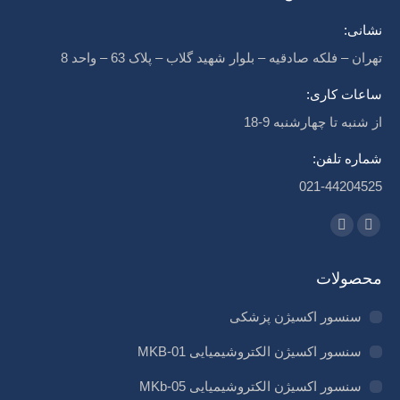
نشانی:
تهران – فلکه صادقیه – بلوار شهید گلاب – پلاک 63 – واحد 8
ساعات کاری:
از شنبه تا چهارشنبه 9-18
شماره تلفن:
021-44204525
مارا در اینجا پیدا کنید:
لینک‌دین
اینستاگرام
page
page
محصولات
opens
opens
in
in
سنسور اکسیژن پزشکی
new
new
سنسور اکسیژن الکتروشیمیایی MKB-01
window
window
سنسور اکسیژن الکتروشیمیایی MKb-05