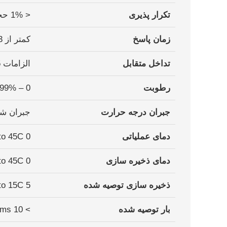
تکرار پذیری
< 1% حجم 02 (در دما و فشار ثابت)
زمان پاسخ
کمتر از 13 ثانیه تا 90 درصد مقدار نهایی
تداخل متقابل
الزامات ISO 80601-2-55 را برآورده می کند
رطوبت
0 – 99% RH (Non-condnsing)
جبران درجە حرارت
جبران ش
دمای عملیاتی
0 to 45C°
دمای ذخیره سازی
0 to 45C°
ذخیره سازی توصیه شده
5 to 15C°
بار توصیه شده
> 10 KOhms