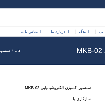
 پی
بلاگ
درباره ما
تماس با ما
M
خانه
سنسور 
شما اینجا هست
سنسور اکسیژن الکتروشیمیایی MKB-02
سازگاری با :