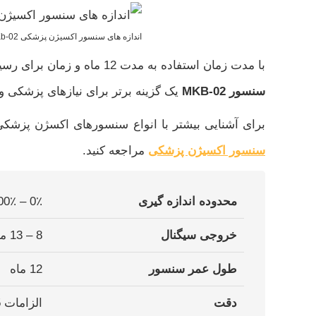
اندازه های سنسور اکسیژن پزشکی MKb-02
با مدت زمان استفاده به مدت 12 ماه و زمان برای رسیدن به حالت عملیاتی کمتر از 30 دقیقه پس از جایگزینی،
سنسور MKB-02
یک گزینه برتر برای نیازهای پزشکی و
برای آشنایی بیشتر با انواع سنسورهای اکسژن پزشک
سنسور اکسیژن پزشکی
مراجعه کنید.
محدوده اندازه گیری
0٪ – 100٪ اکسیژن (در فشار اتمسفر)
خروجی سیگنال
8 – 13 میلی ولت (مربوط به مدل سنسور)
طول عمر سنسور
12 ماه
دقت
الزامات ISO 80601-2-55 را برآورده می کند