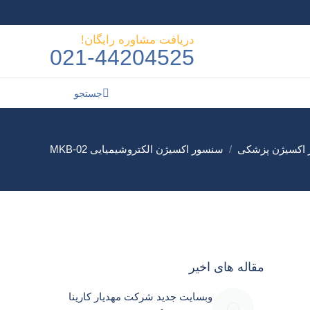
دریافت مشاوره رایگان!
021-44204525
جستجو
جستجو:
اکسیژن پزشکی
سنسور اکسیژن الکتروشیمیایی MKB-02
ید:
مقاله های اخیر
وبسایت جدید شرکت مهدیار کارینا