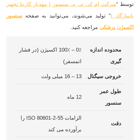
توسط “
شرکت ام کی تی پی سنسور ( مهدیار کارینا تجهیز
پاسارگاد )
” تولید می‌شوند، می‌توانید به صفحه
سنسور
اکسیژن پزشکی
مراجعه کنید.
محدوده اندازه
0٪ – 100٪ اکسیژن (در فشار
گیری
اتمسفر)
خروجی سیگنال
13 – 16 میلی ولت
طول عمر
12 ماه
سنسور
الزامات ISO 80601-2-55 را
دقت
برآورده می کند