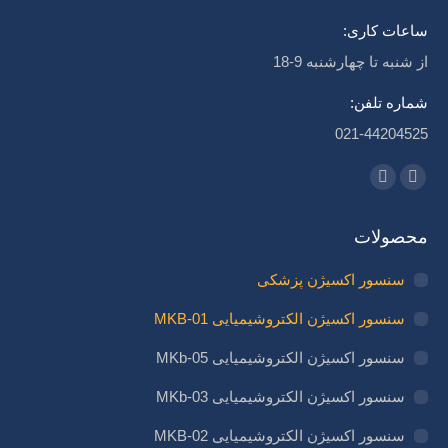
ساعات کاری:
از شنبه تا چهارشنبه 9-18
شماره تلفن:
021-44204525
مارا در اینجا پیدا کنید:
لینک‌دین
اینستاگرام
page
page
محصولات
opens
opens
in
in
سنسور اکسیژن پزشکی
new
new
سنسور اکسیژن الکتروشیمیایی MKB-01
window
window
سنسور اکسیژن الکتروشیمیایی MKb-05
سنسور اکسیژن الکتروشیمیایی MKb-03
سنسور اکسیژن الکتروشیمیایی MKB-02